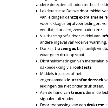
andere detectiemethoden ter beschikki
Lekdetectie te Deinze door middel v
van leidingen dankzij
extra smalle 
voor lekkages bij afvoerleidingen, v
ventilatiekanalen, zwembaden enz.
Via thermografie door middel van
in
andere ingeval van vloerverwarming.
Dankzij
traceergas
bij moeilijk vind
waar geen druk op staat.
Dichtheidsmetingen van materialen z
dakbedekking via
rooktests
.
Middels injecties of het
zogenaamde
kleurstofonderzoek
vo
leidingen die niet onder druk staan.
Aan de hand van
tracers
die in de le
signalen uitzenden.
Door toepassing van een
druktest
: 