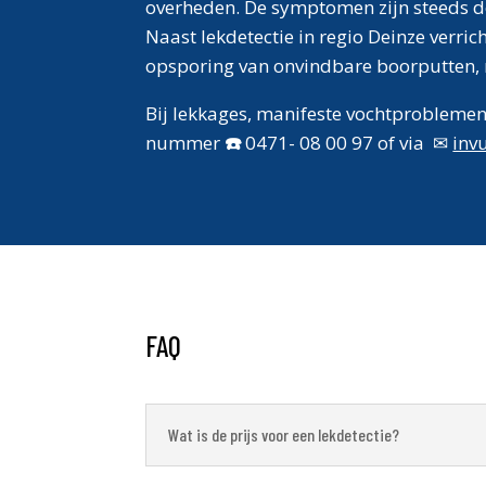
overheden. De symptomen zijn steeds dez
Naast lekdetectie in regio Deinze verri
opsporing van onvindbare boorputten, r
Bij lekkages, manifeste vochtproblemen 
nummer
☎️
0471- 08 00 97
of via
✉
inv
FAQ
Wat is de prijs voor een lekdetectie?