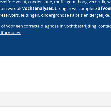
elfde: vocht, condensatie, muffe geur, hoog verbruik, we
chten we ook
vochtanalyses
, brengen we complete
afvoer
eservoirs, leidingen, ondergrondse kabels en dergelijke.
of voor een correcte diagnose in vochtbestrijding: contac
ulformulier
.