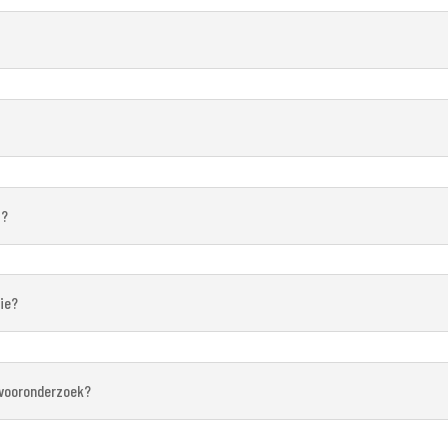
 ?
tie?
n vooronderzoek?