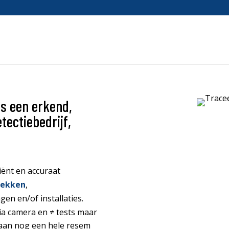
is een erkend,
tectiebedrijf,
iënt en accuraat
ekken
,
gen en/of installaties.
a camera en ≠ tests maar
taan nog een hele resem