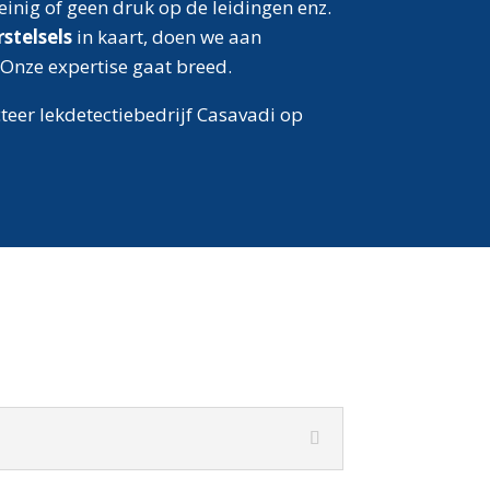
inig of geen druk op de leidingen enz.
stelsels
in kaart, doen we aan
 Onze expertise gaat breed.
teer lekdetectiebedrijf Casavadi op