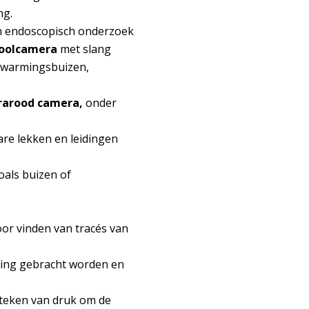
ng.
an endoscopisch onderzoek
rioolcamera
met slang
erwarmingsbuizen,
frarood camera,
onder
bare lekken en leidingen
oals buizen of
or vinden van tracés van
iding gebracht worden en
steken van druk om de