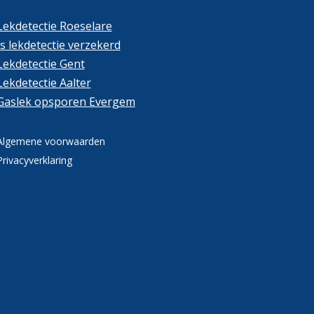
Lekdetectie Roeselare
Is lekdetectie verzekerd
Lekdetectie Gent
Lekdetectie Aalter
Gaslek opsporen Evergem
Algemene voorwaarden
Privacyverklaring